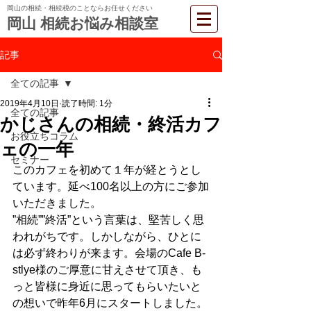
岡山の相続・相続税のことならお任せください
岡山 相続お悩み相談室
記事
全ての記事
2019年4月10日
読了時間: 1分
全ての記事
かじさんの相続・終活カフ
お役立ちコラム
ェの一年
セミナー
このカフェを初めて１年が経とうとし
ています。延べ100名以上の方にご参加
いただきました。
”相続””終活”という言葉は、堅苦しく思
われがちです。しかしながら、ひとに
は必ず終わりが来ます。会場のCafe B-
stlye様のご厚意に甘えさせて頂き、も
っと皆様に身近に思ってもらいたいと
の想いで昨年6月にスタートしました。