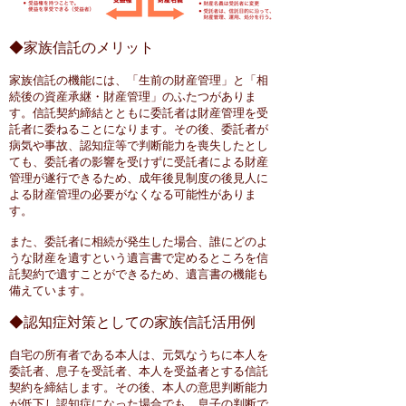
◆家族信託のメリット
家族信託の機能には、「生前の財産管理」と「相
続後の資産承継・財産管理」のふたつがありま
す。信託契約締結とともに委託者は財産管理を受
託者に委ねることになります。その後、委託者が
病気や事故、認知症等で判断能力を喪失したとし
ても、委託者の影響を受けずに受託者による財産
管理が遂行できるため、成年後見制度の後見人に
よる財産管理の必要がなくなる可能性がありま
す。
また、委託者に相続が発生した場合、誰にどのよ
うな財産を遺すという遺言書で定めるところを信
託契約で遺すことができるため、遺言書の機能も
備えています。
◆認知症対策としての家族信託活用例
自宅の所有者である本人は、元気なうちに本人を
委託者、息子を受託者、本人を受益者とする信託
契約を締結します。その後、本人の意思判断能力
が低下し認知症になった場合でも、息子の判断で